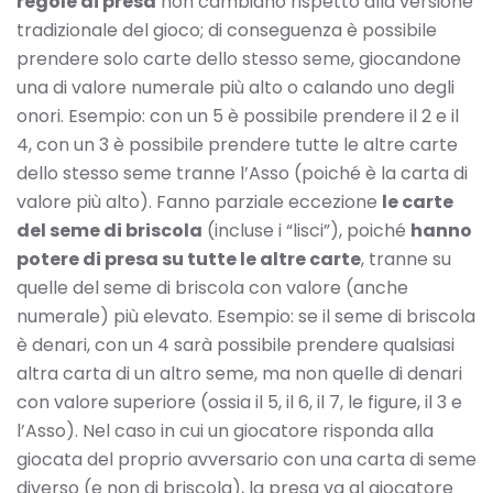
regole di presa
non cambiano rispetto alla versione
tradizionale del gioco; di conseguenza è possibile
prendere solo carte dello stesso seme, giocandone
una di valore numerale più alto o calando uno degli
onori. Esempio: con un 5 è possibile prendere il 2 e il
4, con un 3 è possibile prendere tutte le altre carte
dello stesso seme tranne l’Asso (poiché è la carta di
valore più alto). Fanno parziale eccezione
le carte
del seme di briscola
(incluse i “lisci”), poiché
hanno
potere di presa su tutte le altre carte
, tranne su
quelle del seme di briscola con valore (anche
numerale) più elevato. Esempio: se il seme di briscola
è denari, con un 4 sarà possibile prendere qualsiasi
altra carta di un altro seme, ma non quelle di denari
con valore superiore (ossia il 5, il 6, il 7, le figure, il 3 e
l’Asso). Nel caso in cui un giocatore risponda alla
giocata del proprio avversario con una carta di seme
diverso (e non di briscola), la presa va al giocatore