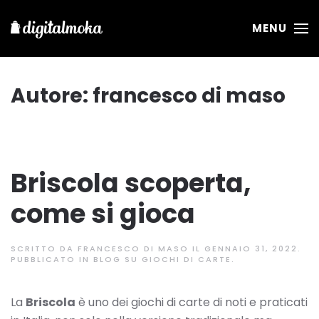
MENU
Autore:
francesco di maso
Briscola scoperta,
come si gioca
SCRITTO DA
FRANCESCO DI MASO
IL
GENNAIO 31, 2022
.
PUBBLICATO IN
BLOG SU GIOCHI DI CARTE
.
La
Briscola
è uno dei giochi di carte di noti e praticati