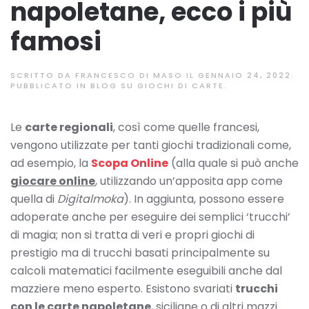
napoletane, ecco i più
famosi
SCRITTO DA
FRANCESCO DI MASO
IL
GENNAIO 24, 2022
.
PUBBLICATO IN
BLOG SU GIOCHI DI CARTE
.
Le
carte regionali
, così come quelle francesi,
vengono utilizzate per tanti giochi tradizionali come,
ad esempio, la
Scopa Online
(alla quale si può anche
giocare online
, utilizzando un’apposita app come
quella di
Digitalmoka
). In aggiunta, possono essere
adoperate anche per eseguire dei semplici ‘trucchi’
di magia; non si tratta di veri e propri giochi di
prestigio ma di trucchi basati principalmente su
calcoli matematici facilmente eseguibili anche dal
mazziere meno esperto. Esistono svariati
trucchi
con le carte napoletane
, siciliane o di altri mazzi