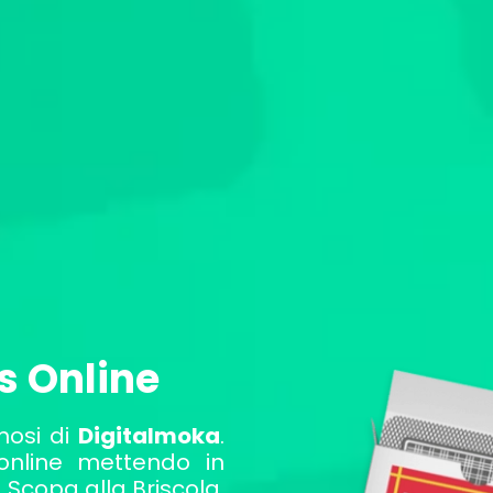
is Online
mosi di
Digitalmoka
.
 online mettendo in
 Scopa alla Briscola,