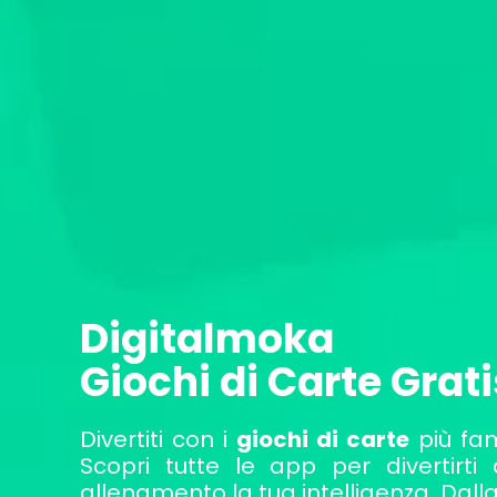
Digitalmoka
Giochi di Carte Grat
Divertiti con i
giochi di carte
più fa
Scopri tutte le app per divertirti
allenamento la tua intelligenza. Dalla