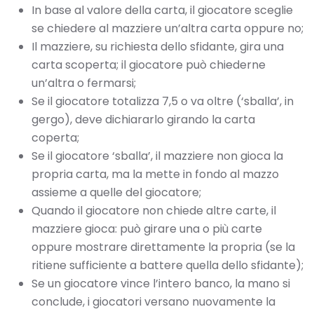
In base al valore della carta, il giocatore sceglie
se chiedere al mazziere un’altra carta oppure no;
Il mazziere, su richiesta dello sfidante, gira una
carta scoperta; il giocatore può chiederne
un’altra o fermarsi;
Se il giocatore totalizza 7,5 o va oltre (‘sballa’, in
gergo), deve dichiararlo girando la carta
coperta;
Se il giocatore ‘sballa’, il mazziere non gioca la
propria carta, ma la mette in fondo al mazzo
assieme a quelle del giocatore;
Quando il giocatore non chiede altre carte, il
mazziere gioca: può girare una o più carte
oppure mostrare direttamente la propria (se la
ritiene sufficiente a battere quella dello sfidante);
Se un giocatore vince l’intero banco, la mano si
conclude, i giocatori versano nuovamente la