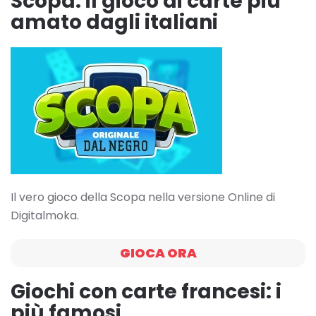
Scopa: il gioco di carte più
amato dagli italiani
Il vero gioco della Scopa nella versione Online di
Digitalmoka.
GIOCA ORA
Giochi con carte francesi: i
più famosi