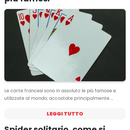
Le carte francesi sono in assoluto le più famose e
utilizzate al mondo; accostate principalmente …
LEGGI TUTTO
Spider solitario, come si