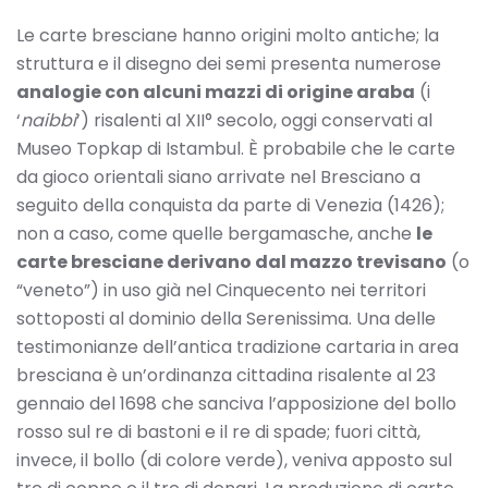
Le carte bresciane hanno origini molto antiche; la
struttura e il disegno dei semi presenta numerose
analogie con alcuni mazzi di origine araba
(i
‘
naibbi
’) risalenti al XII° secolo, oggi conservati al
Museo Topkap di Istambul. È probabile che le carte
da gioco orientali siano arrivate nel Bresciano a
seguito della conquista da parte di Venezia (1426);
non a caso, come quelle bergamasche, anche
le
carte bresciane derivano dal mazzo trevisano
(o
“veneto”) in uso già nel Cinquecento nei territori
sottoposti al dominio della Serenissima. Una delle
testimonianze dell’antica tradizione cartaria in area
bresciana è un’ordinanza cittadina risalente al 23
gennaio del 1698 che sanciva l’apposizione del bollo
rosso sul re di bastoni e il re di spade; fuori città,
invece, il bollo (di colore verde), veniva apposto sul