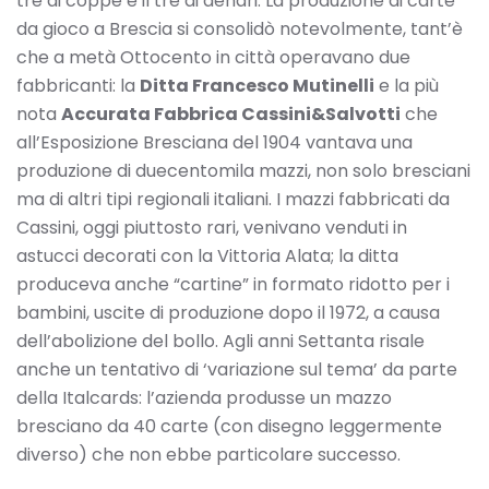
tre di coppe e il tre di denari. La produzione di carte
da gioco a Brescia si consolidò notevolmente, tant’è
che a metà Ottocento in città operavano due
fabbricanti: la
Ditta Francesco Mutinelli
e la più
nota
Accurata Fabbrica Cassini&Salvotti
che
all’Esposizione Bresciana del 1904 vantava una
produzione di duecentomila mazzi, non solo bresciani
ma di altri tipi regionali italiani. I mazzi fabbricati da
Cassini, oggi piuttosto rari, venivano venduti in
astucci decorati con la Vittoria Alata; la ditta
produceva anche “cartine” in formato ridotto per i
bambini, uscite di produzione dopo il 1972, a causa
dell’abolizione del bollo. Agli anni Settanta risale
anche un tentativo di ‘variazione sul tema’ da parte
della Italcards: l’azienda produsse un mazzo
bresciano da 40 carte (con disegno leggermente
diverso) che non ebbe particolare successo.