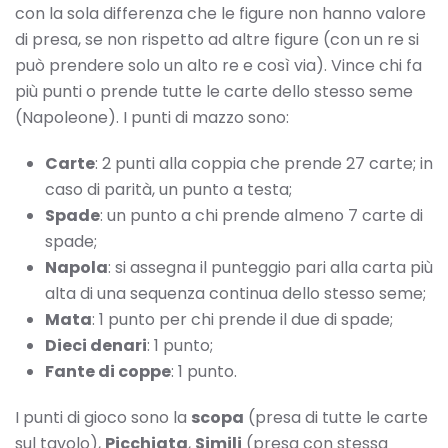
con la sola differenza che le figure non hanno valore
di presa, se non rispetto ad altre figure (con un re si
può prendere solo un alto re e così via). Vince chi fa
più punti o prende tutte le carte dello stesso seme
(Napoleone). I punti di mazzo sono:
Carte
: 2 punti alla coppia che prende 27 carte; in
caso di parità, un punto a testa;
Spade
: un punto a chi prende almeno 7 carte di
spade;
Napola
: si assegna il punteggio pari alla carta più
alta di una sequenza continua dello stesso seme;
Mata
: 1 punto per chi prende il due di spade;
Dieci denari
: 1 punto;
Fante di coppe
: 1 punto.
I punti di gioco sono la
scopa
(presa di tutte le carte
sul tavolo),
Picchiata
,
Simili
(presa con stessa