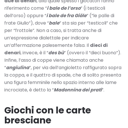
due di denari
, alla quale spesso i giocatori fanno
riferimento come “
i bale de l’orso
” (i testicoli
dell’orso) oppure “
i bale de fra Giöle
” (“le palle di
frate Giulio”), dove “
bale
” sta sia per “testicoli” che
per “frottole”. Non a caso, si tratta anche di
un’espressione dialettale per indicare
un’affermazione palesemente falsa. Il
dieci di
denari
, invece, è il “
des bù
” (ovvero il “dieci buono”).
Infine, l’asso di coppe viene chiamato anche
“
angiulina
”, per via dell’angioletto raffigurato sopra
la coppa, e il quattro di spade, che di solito presenta
una figura femminile nello spazio interno alle lame
incrociate, è detto la “
Madonnina dei prati
”.
Giochi con le carte
bresciane