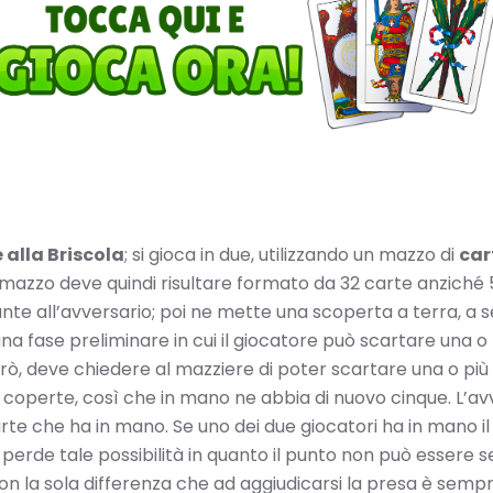
 alla Briscola
; si gioca in due, utilizzando un mazzo di
car
(il mazzo deve quindi risultare formato da 32 carte anziché 
tante all’avversario; poi ne mette una scoperta a terra, 
na fase preliminare in cui il giocatore può scartare una o 
rò, deve chiedere al mazziere di poter scartare una o più 
coperte, così che in mano ne abbia di nuovo cinque. L’av
e che ha in mano. Se uno dei due giocatori ha in mano il R
erde tale possibilità in quanto il punto non può essere seg
, con la sola differenza che ad aggiudicarsi la presa è sempr