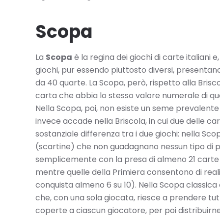
Scopa
La
Scopa
è la regina dei giochi di carte italia
giochi, pur essendo piuttosto diversi, presentan
da 40 quarte. La Scopa, però, rispetto alla Bri
carta che abbia lo stesso valore numerale di quel
Nella Scopa, poi, non esiste un seme prevalente 
invece accade nella Briscola, in cui due delle ca
sostanziale differenza tra i due giochi: nella Sco
(scartine) che non guadagnano nessun tipo di punt
semplicemente con la presa di almeno 21 carte (se 
mentre quelle della Primiera consentono di realiz
conquista almeno 6 su 10). Nella Scopa classica è
che, con una sola giocata, riesce a prendere tutt
coperte a ciascun giocatore, per poi distribuirne