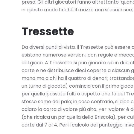
presa. Gli altri giocatori fanno altrettanto; qua
in questo modo finché il mazzo non si esaurisce; p
Tressette
Da diversi punti di vista, il Tressette può esse
esistono numerose versioni, con regole e meccan
del gioco. A Tressette si può giocare sia in due 
carte e ne distribuisce dieci coperte a ciascun g
mano ma a chi ha il quattro di denari; trattando
un turno di giocata) comincia con il primo gioc
per quella passata (altro aspetto che fa del Tres
stesso seme del palo; in caso contrario, si dice c
calato la carta di valore più alto. Per ‘valore’ 
(che ricalca un po’ quella della Briscola), per cui l
carte dal 7 al 4. Per il calcolo del punteggio, inv