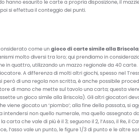
ndo hanno esaurito le carte a propria disposizione, il mazz
oi si effettua il conteggio dei punti.
re considerato come un
gioco di carte simile alla Briscola
ismi molto diversi tra loro; qui prendiamo in considerazi
che in quattro, utilizzando un mazzo regionale da 40 carte.
iocatore. A differenza di molti altri giochi, spesso nel Tr
si però di una regola non scritta, è anche possibile proced
atore di mano che mette sul tavolo una carta; questa vien
sette un gioco simile alla Briscola). Gli altri giocatori d
he viene giocato un ‘piombo’; alla fine della passata, si ag
è da intendersi non quello numerale, ma quello assegnato da
a carta che vale di più è il 3; seguono il 2, l’Asso, il Re, il C
ece, l’asso vale un punto, le figure 1/3 di punto e le altre 