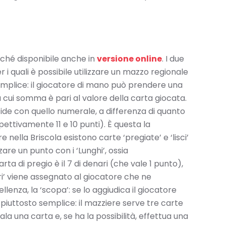
nché disponibile anche in
versione online
. I due
er i quali è possibile utilizzare un mazzo regionale
semplice: il giocatore di mano può prendere una
a cui somma è pari al valore della carta giocata.
cide con quello numerale, a differenza di quanto
pettivamente 11 e 10 punti). È questa la
 nella Briscola esistono carte ‘pregiate’ e ‘lisci’
are un punto con i ‘Lunghi’, ossia
ta di pregio è il 7 di denari (che vale 1 punto),
Ori’ viene assegnato al giocatore che ne
enza, la ‘scopa’: se lo aggiudica il giocatore
 piuttosto semplice: il mazziere serve tre carte
la una carta e, se ha la possibilità, effettua una