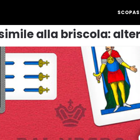
SCOPA
S
simile alla briscola: alte