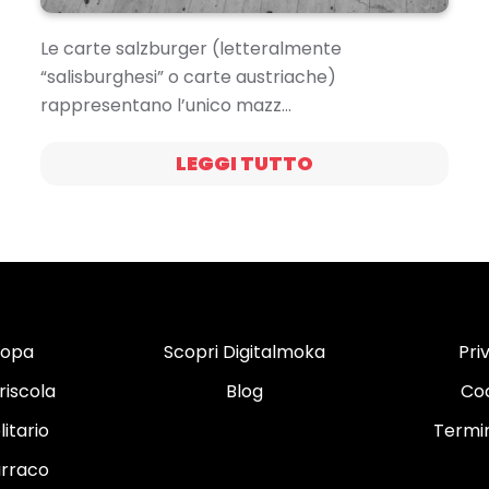
Le carte salzburger (letteralmente
“salisburghesi” o carte austriache)
rappresentano l’unico mazz…
LEGGI TUTTO
copa
Scopri Digitalmoka
Pri
riscola
Blog
Coo
itario
Termin
urraco