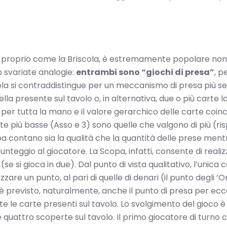
ni e, proprio come la Briscola, è estremamente popolare no
o svariate analogie:
entrambi sono “giochi di presa”
, p
scola si contraddistingue per un meccanismo di presa più 
la presente sul tavolo o, in alternativa, due o più carte l
per tutta la mano e il valore gerarchico delle carte coin
rte più basse (Asso e 3) sono quelle che valgono di più (ris
pa contano sia la qualità che la quantità delle prese mentre
eggio al giocatore. La Scopa, infatti, consente di realizz
si gioca in due). Dal punto di vista qualitativo, l’unica car
zare un punto, al pari di quelle di denari (il punto degli ‘
 previsto, naturalmente, anche il punto di presa per eccell
e le carte presenti sul tavolo. Lo svolgimento del gioco è
 quattro scoperte sul tavolo. Il primo giocatore di turno ca