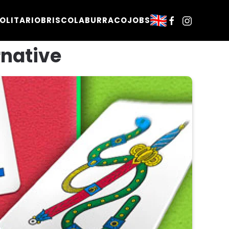
OLITARIO
BRISCOLA
BURRACO
JOBS
rnative